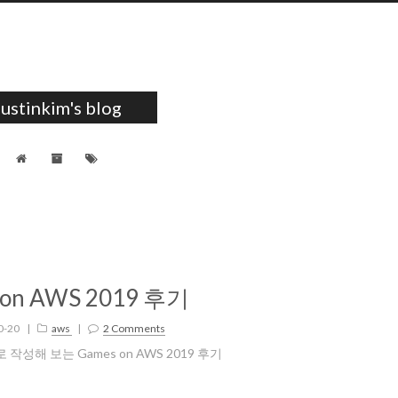
austinkim's blog
 on AWS 2019 후기
0-20
|
aws
|
2 Comments
성해 보는 Games on AWS 2019 후기