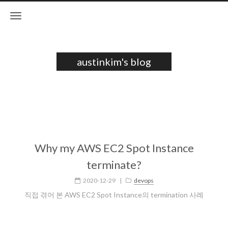
austinkim's blog
Why my AWS EC2 Spot Instance
terminate?
2020-12-29
|
devops
직접 겪어 본 AWS EC2 Spot Instance의 termination 사례